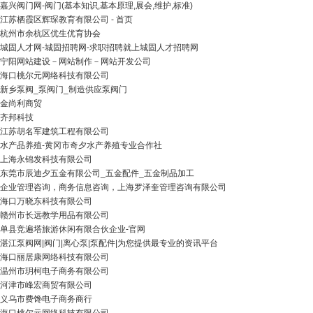
嘉兴阀门网-阀门(基本知识,基本原理,展会,维护,标准)
江苏栖霞区辉琛教育有限公司 - 首页
杭州市余杭区优生优育协会
城固人才网-城固招聘网-求职招聘就上城固人才招聘网
宁阳网站建设－网站制作－网站开发公司
海口桃尔元网络科技有限公司
新乡泵阀_泵阀门_制造供应泵阀门
金尚利商贸
齐邦科技
江苏胡名军建筑工程有限公司
水产品养殖-黄冈市奇夕水产养殖专业合作社
上海永锦发科技有限公司
东莞市辰迪夕五金有限公司_五金配件_五金制品加工
企业管理咨询，商务信息咨询，上海罗泽奎管理咨询有限公司
海口万晓东科技有限公司
赣州市长远教学用品有限公司
单县竞遍塔旅游休闲有限合伙企业-官网
湛江泵阀网|阀门|离心泵|泵配件|为您提供最专业的资讯平台
海口丽居康网络科技有限公司
温州市玥柯电子商务有限公司
河津市峰宏商贸有限公司
义乌市费馋电子商务商行