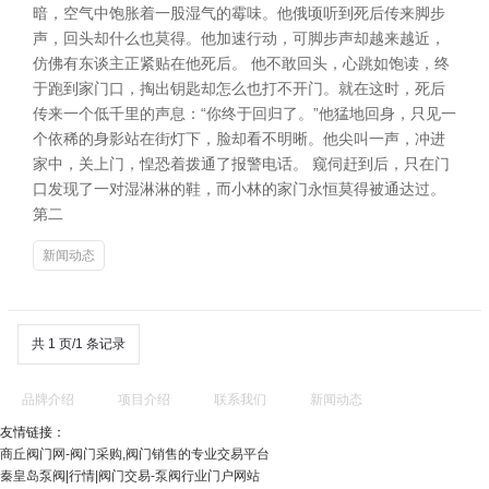
暗，空气中饱胀着一股湿气的霉味。他俄顷听到死后传来脚步
声，回头却什么也莫得。他加速行动，可脚步声却越来越近，
仿佛有东谈主正紧贴在他死后。 他不敢回头，心跳如饱读，终
于跑到家门口，掏出钥匙却怎么也打不开门。就在这时，死后
传来一个低千里的声息：“你终于回归了。”他猛地回身，只见一
个依稀的身影站在街灯下，脸却看不明晰。他尖叫一声，冲进
家中，关上门，惶恐着拨通了报警电话。 窥伺赶到后，只在门
口发现了一对湿淋淋的鞋，而小林的家门永恒莫得被通达过。
第二
新闻动态
共 1 页/1 条记录
品牌介绍
项目介绍
联系我们
新闻动态
友情链接：
商丘阀门网-阀门采购,阀门销售的专业交易平台
秦皇岛泵阀|行情|阀门交易-泵阀行业门户网站